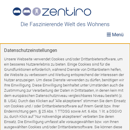
Die Faszinierende Welt des Wohnens
Menü
Datenschutzeinstellungen
Möbelwelt
»
Möbel A-Z
»
Stühle-Hocker
»
Stapelstühle
Unsere Webseite verwendet Cookies und/oder Drittanbietersoftware, um
ein besseres Nutzererlebnis zu bieten. Einige Cookies sind für die
Stapelstühle
Grundfunktionen erforderlich, während Dienste von Drittanbietern helfen,
die Website zu verbessern und Werbung entsprechend der Interessen der
Nutzer anzuzeigen. Um diese Dienste verwenden zu dürfen, benötigen wir
Ihre Einwilligung. Diese Einwilligung beinhaltet unter Umständen auch die
Zustimmung zur Verarbeitung der Daten in Drittstaaten, in denen kein mit
dem europäischen Datenschutzniveau vergleichbares Niveau besteht (z.
B. USA). Durch das Klicken auf "Alle akzeptieren" stimmen Sie dem Einsatz
von Cookies und / oder Drittanbietersoftware auf Ihrem Gerät bzw. Ihrer
%
Endeinrichtung gem. § 25 Abs. 1 TTDSG sowie Art. 6 Abs. 1 lit. a DSGVO
zu, durch Klick auf "Nur notwendige akzeptieren" verbieten Sie deren
Einsatz. Die Einwilligung umfasst alle vorausgewählten bzw. von Ihnen
ausgewählten Cookies und/oder Drittanbietersoftware. Sie können diese