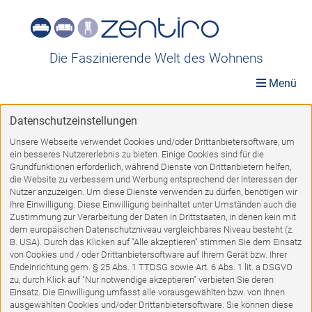
Die Faszinierende Welt des Wohnens
Menü
Datenschutzeinstellungen
Möbelwelt
»
Räume
»
Schlafzimmer
»
Nachtkommoden
Unsere Webseite verwendet Cookies und/oder Drittanbietersoftware, um
ein besseres Nutzererlebnis zu bieten. Einige Cookies sind für die
Nachtkommoden
Grundfunktionen erforderlich, während Dienste von Drittanbietern helfen,
die Website zu verbessern und Werbung entsprechend der Interessen der
Nutzer anzuzeigen. Um diese Dienste verwenden zu dürfen, benötigen wir
Ihre Einwilligung. Diese Einwilligung beinhaltet unter Umständen auch die
Zustimmung zur Verarbeitung der Daten in Drittstaaten, in denen kein mit
dem europäischen Datenschutzniveau vergleichbares Niveau besteht (z.
1
2
3
4
5
VORWÄRTS
B. USA). Durch das Klicken auf "Alle akzeptieren" stimmen Sie dem Einsatz
von Cookies und / oder Drittanbietersoftware auf Ihrem Gerät bzw. Ihrer
Endeinrichtung gem. § 25 Abs. 1 TTDSG sowie Art. 6 Abs. 1 lit. a DSGVO
zu, durch Klick auf "Nur notwendige akzeptieren" verbieten Sie deren
%
Einsatz. Die Einwilligung umfasst alle vorausgewählten bzw. von Ihnen
ausgewählten Cookies und/oder Drittanbietersoftware. Sie können diese