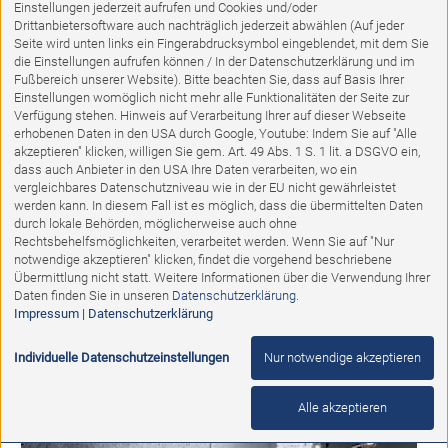
Einstellungen jederzeit aufrufen und Cookies und/oder
Drittanbietersoftware auch nachträglich jederzeit abwählen (Auf jeder
Seite wird unten links ein Fingerabdrucksymbol eingeblendet, mit dem Sie
die Einstellungen aufrufen können / In der Datenschutzerklärung und im
Fußbereich unserer Website). Bitte beachten Sie, dass auf Basis Ihrer
Einstellungen womöglich nicht mehr alle Funktionalitäten der Seite zur
Verfügung stehen. Hinweis auf Verarbeitung Ihrer auf dieser Webseite
erhobenen Daten in den USA durch Google, Youtube: Indem Sie auf "Alle
akzeptieren" klicken, willigen Sie gem. Art. 49 Abs. 1 S. 1 lit. a DSGVO ein,
dass auch Anbieter in den USA Ihre Daten verarbeiten, wo ein
vergleichbares Datenschutzniveau wie in der EU nicht gewährleistet
werden kann. In diesem Fall ist es möglich, dass die übermittelten Daten
durch lokale Behörden, möglicherweise auch ohne
Ausstellungsstück
Rechtsbehelfsmöglichkeiten, verarbeitet werden. Wenn Sie auf "Nur
notwendige akzeptieren" klicken, findet die vorgehend beschriebene
Übermittlung nicht statt. Weitere Informationen über die Verwendung Ihrer
Schlafzimmer COMFORT VARIO
Daten finden Sie in unseren
Datenschutzerklärung
.
Impressum
|
Datenschutzerklärung
Abholpreis:
3.698,00 €
2.498,00 €
Individuelle Datenschutzeinstellungen
Nur notwendige akzeptieren
Alle akzeptieren