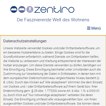
Die Faszinierende Welt des Wohnens
Menü
Datenschutzeinstellungen
Möbelwelt
»
Räume
»
Garderobe und Flur
»
Leuchter-und-Kerzen
Unsere Webseite verwendet Cookies und/oder Drittanbietersoftware, um
ein besseres Nutzererlebnis zu bieten. Einige Cookies sind für die
Leuchter-und-Kerzen
Grundfunktionen erforderlich, während Dienste von Drittanbietern helfen,
die Website zu verbessern und Werbung entsprechend der Interessen der
Nutzer anzuzeigen. Um diese Dienste verwenden zu dürfen, benötigen wir
Ihre Einwilligung. Diese Einwilligung beinhaltet unter Umständen auch die
Zustimmung zur Verarbeitung der Daten in Drittstaaten, in denen kein mit
dem europäischen Datenschutzniveau vergleichbares Niveau besteht (z.
B. USA). Durch das Klicken auf "Alle akzeptieren" stimmen Sie dem Einsatz
von Cookies und / oder Drittanbietersoftware auf Ihrem Gerät bzw. Ihrer
%
Endeinrichtung gem. § 25 Abs. 1 TTDSG sowie Art. 6 Abs. 1 lit. a DSGVO
zu, durch Klick auf "Nur notwendige akzeptieren" verbieten Sie deren
Einsatz. Die Einwilligung umfasst alle vorausgewählten bzw. von Ihnen
ausgewählten Cookies und/oder Drittanbietersoftware. Sie können diese