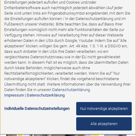
Einstellungen jederzeit aufrufen und Cookies und/oder
Drittanbietersoftware auch nachträglich jederzeit abwählen (Auf jeder
Seite wird unten links ein Fingerabdrucksymbol eingeblendet, mit dem Sie
die Einstellungen aufrufen können / In der Datenschutzerklärung und im
Fußbereich unserer Website). Bitte beachten Sie, dass auf Basis Ihrer
Einstellungen womöglich nicht mehr alle Funktionalitäten der Seite zur
Verfügung stehen. Hinweis auf Verarbeitung Ihrer auf dieser Webseite
erhobenen Daten in den USA durch Google, Youtube: Indem Sie auf "Alle
akzeptieren" klicken, willigen Sie gem. Art. 49 Abs. 1 S. 1 lit. a DSGVO ein,
dass auch Anbieter in den USA Ihre Daten verarbeiten, wo ein
vergleichbares Datenschutzniveau wie in der EU nicht gewährleistet
Ausstellungsstück
werden kann. In diesem Fall ist es möglich, dass die übermittelten Daten
durch lokale Behörden, möglicherweise auch ohne
Spiegel "Savona" von Loddenkemper
Rechtsbehelfsmöglichkeiten, verarbeitet werden. Wenn Sie auf "Nur
notwendige akzeptieren" klicken, findet die vorgehend beschriebene
Übermittlung nicht statt. Weitere Informationen über die Verwendung Ihrer
Abholpreis:
Daten finden Sie in unseren
Datenschutzerklärung
.
347,00 €
195,00 €
Impressum
|
Datenschutzerklärung
Individuelle Datenschutzeinstellungen
Nur notwendige akzeptieren
%
Alle akzeptieren