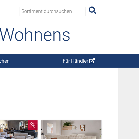
s Wohnens
chen
Für Händler
%