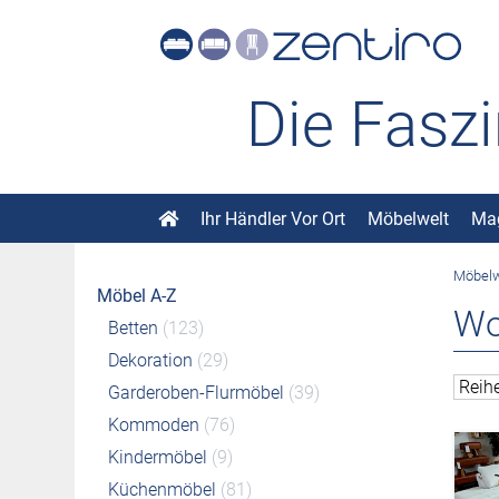
Die Fasz
Ihr Händler Vor Ort
Möbelwelt
Ma
Möbelw
Möbel A-Z
Wo
Betten
(123)
Dekoration
(29)
Garderoben-Flurmöbel
(39)
Kommoden
(76)
Kindermöbel
(9)
Küchenmöbel
(81)