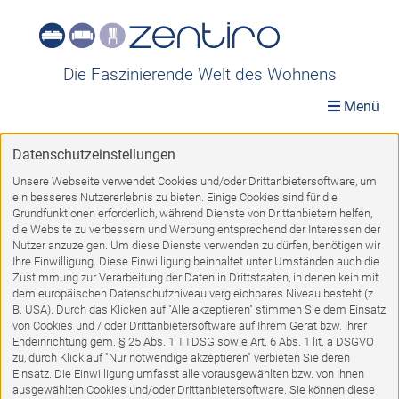
Die Faszinierende Welt des Wohnens
Menü
Datenschutzeinstellungen
Möbelwelt
»
Räume
»
Esszimmer
»
Polsterbänke
Unsere Webseite verwendet Cookies und/oder Drittanbietersoftware, um
ein besseres Nutzererlebnis zu bieten. Einige Cookies sind für die
Polsterbänke
Grundfunktionen erforderlich, während Dienste von Drittanbietern helfen,
die Website zu verbessern und Werbung entsprechend der Interessen der
Nutzer anzuzeigen. Um diese Dienste verwenden zu dürfen, benötigen wir
Ihre Einwilligung. Diese Einwilligung beinhaltet unter Umständen auch die
Zustimmung zur Verarbeitung der Daten in Drittstaaten, in denen kein mit
dem europäischen Datenschutzniveau vergleichbares Niveau besteht (z.
1
2
3
4
VORWÄRTS
B. USA). Durch das Klicken auf "Alle akzeptieren" stimmen Sie dem Einsatz
von Cookies und / oder Drittanbietersoftware auf Ihrem Gerät bzw. Ihrer
Endeinrichtung gem. § 25 Abs. 1 TTDSG sowie Art. 6 Abs. 1 lit. a DSGVO
zu, durch Klick auf "Nur notwendige akzeptieren" verbieten Sie deren
%
Einsatz. Die Einwilligung umfasst alle vorausgewählten bzw. von Ihnen
ausgewählten Cookies und/oder Drittanbietersoftware. Sie können diese