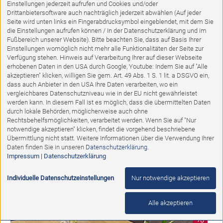
Einstellungen jederzeit aufrufen und Cookies und/oder
Drittanbietersoftware auch nachträglich jederzeit abwählen (Auf jeder
Seite wird unten links ein Fingerabdrucksymbol eingeblendet, mit dem Sie
die Einstellungen aufrufen können / In der Datenschutzerklärung und im
Fußbereich unserer Website). Bitte beachten Sie, dass auf Basis Ihrer
Einstellungen womöglich nicht mehr alle Funktionalitäten der Seite zur
Verfügung stehen. Hinweis auf Verarbeitung Ihrer auf dieser Webseite
erhobenen Daten in den USA durch Google, Youtube: Indem Sie auf "Alle
akzeptieren" klicken, willigen Sie gem. Art. 49 Abs. 1 S. 1 lit. a DSGVO ein,
dass auch Anbieter in den USA Ihre Daten verarbeiten, wo ein
vergleichbares Datenschutzniveau wie in der EU nicht gewährleistet
werden kann. In diesem Fall ist es möglich, dass die übermittelten Daten
durch lokale Behörden, möglicherweise auch ohne
Ausstellungsstück
Rechtsbehelfsmöglichkeiten, verarbeitet werden. Wenn Sie auf "Nur
notwendige akzeptieren" klicken, findet die vorgehend beschriebene
Übermittlung nicht statt. Weitere Informationen über die Verwendung Ihrer
ESSGRUPPE KERNBUCHE
Daten finden Sie in unseren
Datenschutzerklärung
.
Impressum
|
Datenschutzerklärung
Abholpreis:
3.572,00 €
1.998,00 €
Individuelle Datenschutzeinstellungen
Nur notwendige akzeptieren
Alle akzeptieren
%