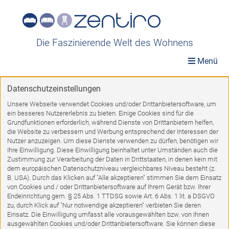
Die Faszinierende Welt des Wohnens
Menü
Datenschutzeinstellungen
Möbelwelt
»
Räume
»
Esszimmer
»
Esszimmersessel
Unsere Webseite verwendet Cookies und/oder Drittanbietersoftware, um
ein besseres Nutzererlebnis zu bieten. Einige Cookies sind für die
Esszimmersessel
Grundfunktionen erforderlich, während Dienste von Drittanbietern helfen,
die Website zu verbessern und Werbung entsprechend der Interessen der
Nutzer anzuzeigen. Um diese Dienste verwenden zu dürfen, benötigen wir
Ihre Einwilligung. Diese Einwilligung beinhaltet unter Umständen auch die
Zustimmung zur Verarbeitung der Daten in Drittstaaten, in denen kein mit
dem europäischen Datenschutzniveau vergleichbares Niveau besteht (z.
1
2
3
4
VORWÄRTS
B. USA). Durch das Klicken auf "Alle akzeptieren" stimmen Sie dem Einsatz
von Cookies und / oder Drittanbietersoftware auf Ihrem Gerät bzw. Ihrer
Endeinrichtung gem. § 25 Abs. 1 TTDSG sowie Art. 6 Abs. 1 lit. a DSGVO
zu, durch Klick auf "Nur notwendige akzeptieren" verbieten Sie deren
%
Einsatz. Die Einwilligung umfasst alle vorausgewählten bzw. von Ihnen
ausgewählten Cookies und/oder Drittanbietersoftware. Sie können diese