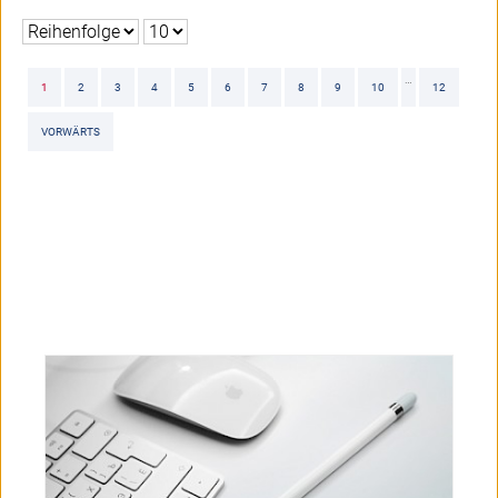
…
1
2
3
4
5
6
7
8
9
10
12
VORWÄRTS