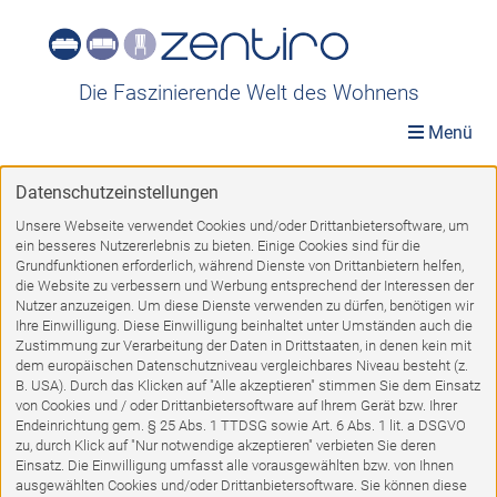
Die Faszinierende Welt des Wohnens
Menü
Datenschutzeinstellungen
Möbelwelt
»
Möbel A-Z
»
Sessel
»
Polstersessel
Unsere Webseite verwendet Cookies und/oder Drittanbietersoftware, um
ein besseres Nutzererlebnis zu bieten. Einige Cookies sind für die
Polstersessel
Grundfunktionen erforderlich, während Dienste von Drittanbietern helfen,
die Website zu verbessern und Werbung entsprechend der Interessen der
Nutzer anzuzeigen. Um diese Dienste verwenden zu dürfen, benötigen wir
Ihre Einwilligung. Diese Einwilligung beinhaltet unter Umständen auch die
Zustimmung zur Verarbeitung der Daten in Drittstaaten, in denen kein mit
dem europäischen Datenschutzniveau vergleichbares Niveau besteht (z.
…
1
2
3
4
5
6
7
8
9
10
12
B. USA). Durch das Klicken auf "Alle akzeptieren" stimmen Sie dem Einsatz
von Cookies und / oder Drittanbietersoftware auf Ihrem Gerät bzw. Ihrer
Endeinrichtung gem. § 25 Abs. 1 TTDSG sowie Art. 6 Abs. 1 lit. a DSGVO
VORWÄRTS
zu, durch Klick auf "Nur notwendige akzeptieren" verbieten Sie deren
Einsatz. Die Einwilligung umfasst alle vorausgewählten bzw. von Ihnen
ausgewählten Cookies und/oder Drittanbietersoftware. Sie können diese