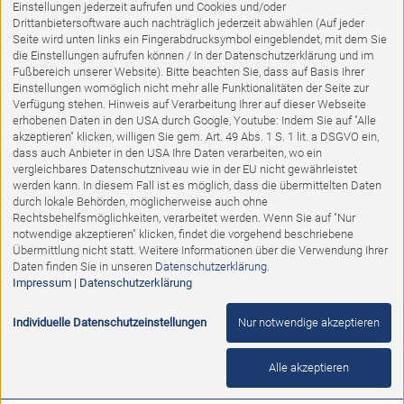
%
Einstellungen jederzeit aufrufen und Cookies und/oder
Drittanbietersoftware auch nachträglich jederzeit abwählen (Auf jeder
Seite wird unten links ein Fingerabdrucksymbol eingeblendet, mit dem Sie
die Einstellungen aufrufen können / In der Datenschutzerklärung und im
Fußbereich unserer Website). Bitte beachten Sie, dass auf Basis Ihrer
Einstellungen womöglich nicht mehr alle Funktionalitäten der Seite zur
Verfügung stehen. Hinweis auf Verarbeitung Ihrer auf dieser Webseite
erhobenen Daten in den USA durch Google, Youtube: Indem Sie auf "Alle
akzeptieren" klicken, willigen Sie gem. Art. 49 Abs. 1 S. 1 lit. a DSGVO ein,
dass auch Anbieter in den USA Ihre Daten verarbeiten, wo ein
vergleichbares Datenschutzniveau wie in der EU nicht gewährleistet
werden kann. In diesem Fall ist es möglich, dass die übermittelten Daten
durch lokale Behörden, möglicherweise auch ohne
Rechtsbehelfsmöglichkeiten, verarbeitet werden. Wenn Sie auf "Nur
notwendige akzeptieren" klicken, findet die vorgehend beschriebene
Ausstellungsstück
Übermittlung nicht statt. Weitere Informationen über die Verwendung Ihrer
Daten finden Sie in unseren
Datenschutzerklärung
.
Impressum
|
Datenschutzerklärung
H&H Loveseat + Hocker MURCIAL
Individuelle Datenschutzeinstellungen
Nur notwendige akzeptieren
Abholpreis:
1.828,00 €
890,00 €
Alle akzeptieren