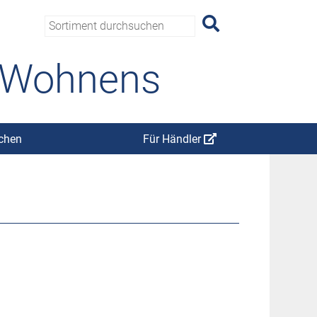
s Wohnens
chen
Für Händler