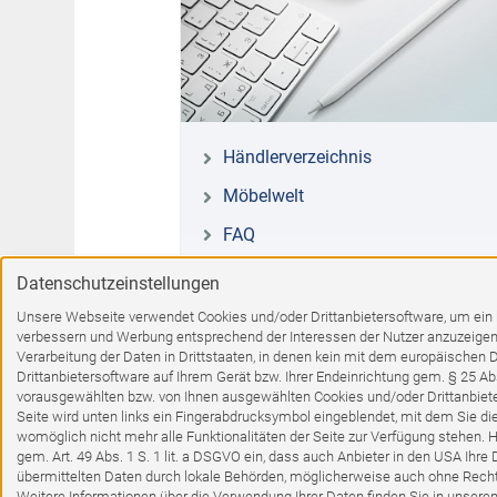
Händlerverzeichnis
Möbelwelt
FAQ
Datenschutzeinstellungen
Unsere Webseite verwendet Cookies und/oder Drittanbietersoftware, um ein bes
verbessern und Werbung entsprechend der Interessen der Nutzer anzuzeigen.
Verarbeitung der Daten in Drittstaaten, in denen kein mit dem europäischen 
Drittanbietersoftware auf Ihrem Gerät bzw. Ihrer Endeinrichtung gem. § 25 Abs
vorausgewählten bzw. von Ihnen ausgewählten Cookies und/oder Drittanbieters
AGB
Datenschutz
Impressum
Seite wird unten links ein Fingerabdrucksymbol eingeblendet, mit dem Sie die
womöglich nicht mehr alle Funktionalitäten der Seite zur Verfügung stehen. H
gem. Art. 49 Abs. 1 S. 1 lit. a DSGVO ein, dass auch Anbieter in den USA Ihre
übermittelten Daten durch lokale Behörden, möglicherweise auch ohne Rechtsb
Weitere Informationen über die Verwendung Ihrer Daten finden Sie in unsere