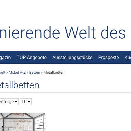
inierende Welt de
gazin
TOP-Angebote
Ausstellungsstücke
Prospekte
Kü
elt
»
Möbel A-Z
»
Betten
»
Metallbetten
tallbetten