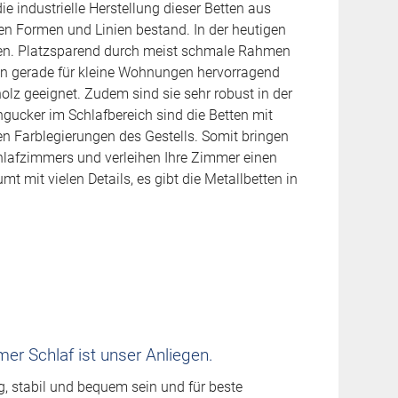
ie industrielle Herstellung dieser Betten aus
chen Formen und Linien bestand. In der heutigen
tten. Platzsparend durch meist schmale Rahmen
ten gerade für kleine Wohnungen hervorragend
lz geeignet. Zudem sind sie sehr robust in der
gucker im Schlafbereich sind die Betten mit
n Farblegierungen des Gestells. Somit bringen
hlafzimmers und verleihen Ihre Zimmer einen
mt mit vielen Details, es gibt die Metallbetten in
mer Schlaf ist unser Anliegen.
ig, stabil und bequem sein und für beste