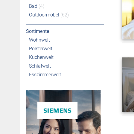
Bad
(4)
Outdoormöbel
(62)
Sortimente
Wohnwelt
Polsterwelt
Küchenwelt
Schlafwelt
Esszimmerwelt