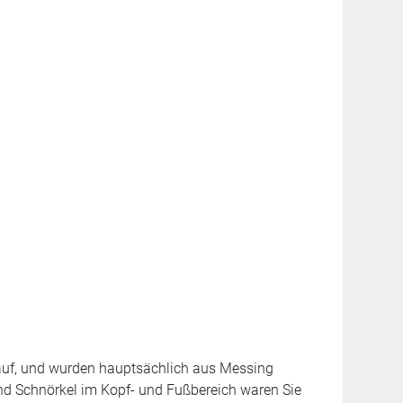
 auf, und wurden hauptsächlich aus Messing
und Schnörkel im Kopf- und Fußbereich waren Sie