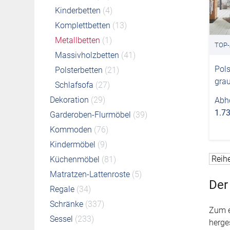
Kinderbetten
(4)
Komplettbetten
(13)
Metallbetten
(1)
TOP-
Massivholzbetten
(41)
Pols
Polsterbetten
(21)
gra
Schlafsofa
(27)
Dekoration
(29)
Abho
1.73
Garderoben-Flurmöbel
(39)
Kommoden
(76)
Kindermöbel
(9)
Küchenmöbel
(81)
Matratzen-Lattenroste
(5)
Der
Regale
(34)
Schränke
(337)
Zum e
Sessel
(233)
herge