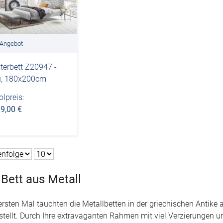
Angebot
terbett Z20947 -
u, 180x200cm
lpreis:
9,00 €
 Bett aus Metall
rsten Mal tauchten die Metallbetten in der griechischen Antike
stellt. Durch Ihre extravaganten Rahmen mit viel Verzierungen 