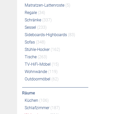
Matratzen-Lattenroste
(5)
Regale
(34)
Schränke
(337)
Sessel
(233)
Sideboards-Highboards
(83)
Sofas
(348)
Stühle-Hocker
(162)
Tische
(263)
TV-HiFi-Möbel
(15)
Wohnwände
(119)
Outdoormöbel
(62)
Räume
Küchen
(106)
Schlafzimmer
(187)