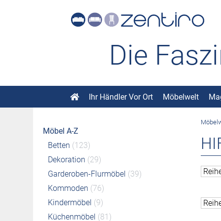
Die Fasz
Ihr Händler Vor Ort
Möbelwelt
Ma
Möbelw
Möbel A-Z
HI
Betten
(123)
Dekoration
(29)
Garderoben-Flurmöbel
(39)
Kommoden
(76)
Kindermöbel
(9)
Küchenmöbel
(81)