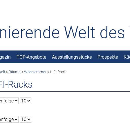
inierende Welt de
gazin
TOP-Angebote
Ausstellungsstücke
Prospekte
Kü
elt
»
Räume
»
Wohnzimmer
»
HIFI-Racks
FI-Racks