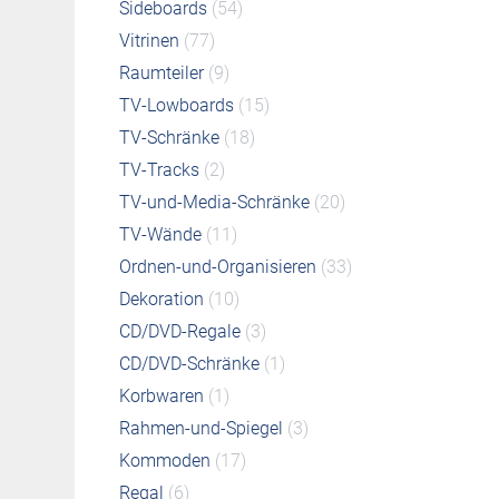
Sideboards
(54)
Vitrinen
(77)
Raumteiler
(9)
TV-Lowboards
(15)
TV-Schränke
(18)
TV-Tracks
(2)
TV-und-Media-Schränke
(20)
TV-Wände
(11)
Ordnen-und-Organisieren
(33)
Dekoration
(10)
CD/DVD-Regale
(3)
CD/DVD-Schränke
(1)
Korbwaren
(1)
Rahmen-und-Spiegel
(3)
Kommoden
(17)
Regal
(6)