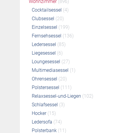
Wohnzimmer
(896)
Cocktailsessel
(4)
Clubsessel
(20)
Einzelsessel
(199)
Fernsehsessel
(136)
Ledersessel
(85)
Liegesessel
(6)
Loungesessel
(27)
Multimediasessel
(1)
Ohrensessel
(20)
Polstersessel
(111)
Relaxsessel-und-Liegen
(102)
Schlafsessel
(3)
Hocker
(15)
Ledersofa
(74)
Polsterbank
(11)