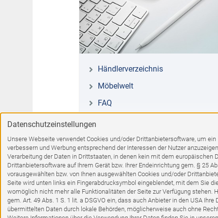
Händlerverzeichnis
Möbelwelt
FAQ
Datenschutzeinstellungen
Unsere Webseite verwendet Cookies und/oder Drittanbietersoftware, um ein bes
verbessern und Werbung entsprechend der Interessen der Nutzer anzuzeigen.
Verarbeitung der Daten in Drittstaaten, in denen kein mit dem europäischen 
Drittanbietersoftware auf Ihrem Gerät bzw. Ihrer Endeinrichtung gem. § 25 Abs
vorausgewählten bzw. von Ihnen ausgewählten Cookies und/oder Drittanbieters
AGB
Datenschutz
Impressum
Seite wird unten links ein Fingerabdrucksymbol eingeblendet, mit dem Sie die
womöglich nicht mehr alle Funktionalitäten der Seite zur Verfügung stehen. H
gem. Art. 49 Abs. 1 S. 1 lit. a DSGVO ein, dass auch Anbieter in den USA Ihre
übermittelten Daten durch lokale Behörden, möglicherweise auch ohne Rechtsb
Weitere Informationen über die Verwendung Ihrer Daten finden Sie in unsere