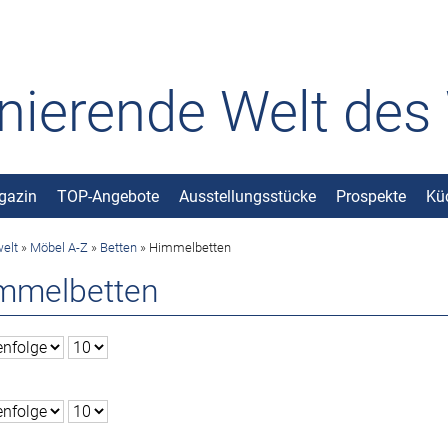
inierende Welt de
gazin
TOP-Angebote
Ausstellungsstücke
Prospekte
Kü
elt
»
Möbel A-Z
»
Betten
»
Himmelbetten
mmelbetten