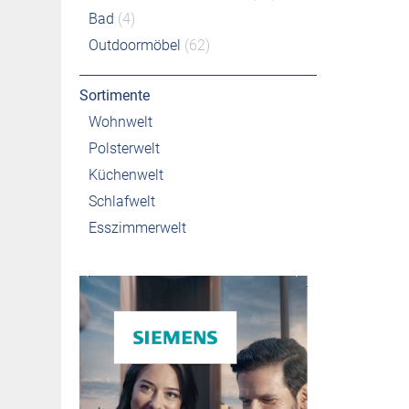
Bad
(4)
Outdoormöbel
(62)
Sortimente
Wohnwelt
Polsterwelt
Küchenwelt
Schlafwelt
Esszimmerwelt