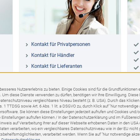
Kontakt für Privatpersonen
Kontakt für Händler
Kontakt für Lieferanten
seres Nutzererlebnis zu bieten. Einige Cookies sind für die Grundfunktionen er
 Um diese Dienste verwenden zu dürfen, benötigen wir Ihre Einwilligung. Diese
Datenschutzniveau vergleichbares Niveau besteht (z. B. USA). Durch das Klicken
. 1 TTDSG sowie Art. 6 Abs. 1 lit. a DSGVO zu, durch Klick auf "Nur notwendige a
oftware. Sie können diese Einstellungen jederzeit aufrufen und Cookies und/od
Kontakt
FAQ
 Einstellungen aufrufen können / In der Datenschutzerklärung und im Fußbereich
inweis auf Verarbeitung Ihrer auf dieser Webseite erhobenen Daten in den USA dur
 Daten verarbeiten, wo ein vergleichbares Datenschutzniveau wie in der EU nicht 
ehelfsmöglichkeiten, verarbeitet werden. Wenn Sie auf "Nur notwendige akzepti
n
Datenschutzerklärung
.