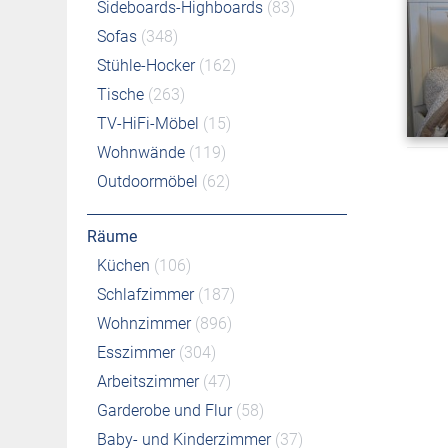
Sideboards-Highboards
(83)
Sofas
(348)
Stühle-Hocker
(162)
Tische
(263)
TV-HiFi-Möbel
(15)
Wohnwände
(119)
Outdoormöbel
(62)
Räume
Küchen
(106)
Schlafzimmer
(187)
Wohnzimmer
(896)
Esszimmer
(304)
Arbeitszimmer
(47)
Garderobe und Flur
(58)
Baby- und Kinderzimmer
(37)