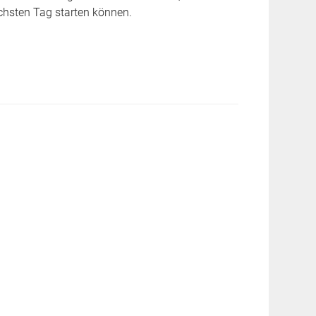
ächsten Tag starten können.