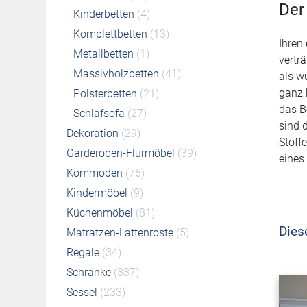
Der
Kinderbetten
(4)
Komplettbetten
(13)
Ihren
Metallbetten
(1)
vertr
Massivholzbetten
(41)
als w
ganz 
Polsterbetten
(21)
das B
Schlafsofa
(27)
sind 
Dekoration
(29)
Stoff
Garderoben-Flurmöbel
(39)
eines
Kommoden
(76)
Kindermöbel
(9)
Küchenmöbel
(81)
Dies
Matratzen-Lattenroste
(5)
Regale
(34)
Schränke
(337)
Sessel
(233)