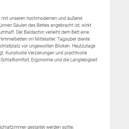
n, mit unseren hochmodernen und äußerst
ünnen Säulen des Bettes angebracht ist, wirkt
umhaft. Der Baldachin verleiht dem Bett eine
immelbetten im Mittelalter. Tagsüber diente
 Schlafplatz vor ungewollten Blicken. Heutzutage
gt. Kunstvolle Verzierungen und prachtvolle
r Schlafkomfort, Ergonomie und die Langlebigkeit
 Schlafzimmer gestaltet werden sollte,